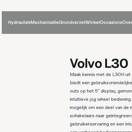
Hydrauliek
Mechanisatie
Grondverzet
Winkel
Occasions
Over
Volvo L30
Maak kennis met de L30H uit 
biedt een gebruiksvriendelijk
outs op het 5″ display, gemo
intuïtieve jog wheel bediening
mogelijk om een deel van de m
schakelaars naar geïntegreer
gebruikerservaring en een intu