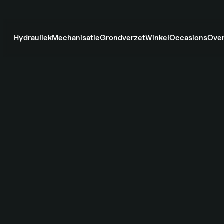
Hydrauliek
Mechanisatie
Grondverzet
Winkel
Occasions
Over