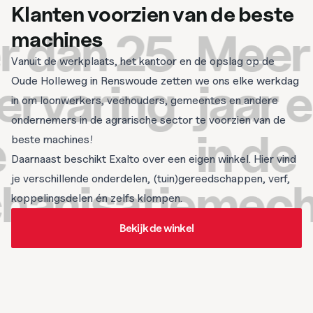
Klanten voorzien van de beste
dan 25
Meer d
machines
Vanuit de werkplaats, het kantoor en de opslag op de
rvaring
jaar er
Oude Holleweg in Renswoude zetten we ons elke werkdag
in om loonwerkers, veehouders, gemeentes en andere
ondernemers in de agrarische sector te voorzien van de
in de
beste machines!
Daarnaast beschikt Exalto over een eigen winkel. Hier vind
je verschillende onderdelen, (tuin)gereedschappen, verf,
nisatie
mechan
koppelingsdelen én zelfs klompen.
Bekijk de winkel
Bekijk de winkel