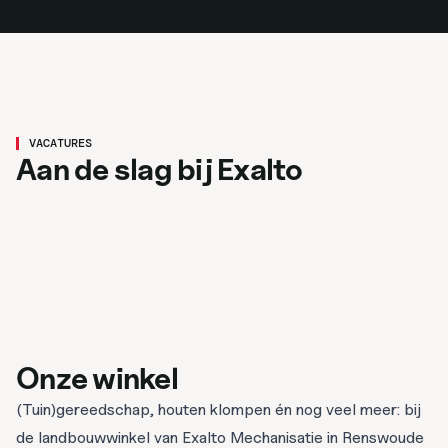
Magazijnbeheerder/administratief
medewerker
VACATURES
Lasser/constructie medewerker
Aan de slag bij Exalto
Bekijk vacature
Bekijk vacature
Renswoude
40 uur
3200
MBO
Renswoude
40 uur
3200
MBO
Onze winkel
(Tuin)gereedschap, houten klompen én nog veel meer: bij
de landbouwwinkel van Exalto Mechanisatie in Renswoude