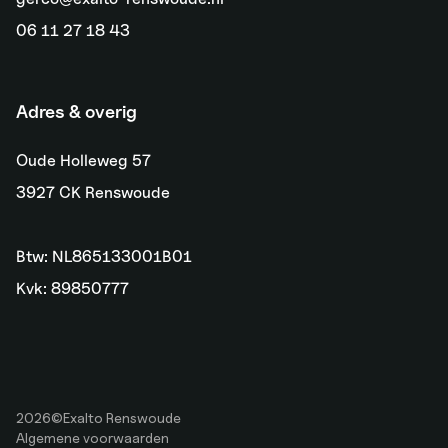
06 11 27 18 43
Adres & overig
Oude Holleweg 57
3927 CK Renswoude
Btw: NL865133001B01
Kvk: 89850777
2026
©
Exalto Renswoude
Algemene voorwaarden