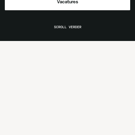
Vacatures
Vacatures
SCROLL VERDER
Mechanisatie
Grondverzet
Meer over mechanisatie
Meer over grondverzet