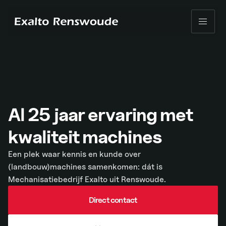
Skip to content
Al 25 jaar ervaring met
kwaliteit machines
Een plek waar kennis en kunde over
(landbouw)machines samenkomen: dát is
Mechanisatiebedrijf Exalto uit Renswoude.
Direct contact
Direct contact