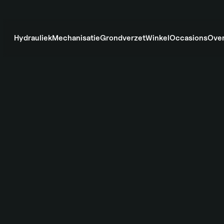
Hydrauliek
Mechanisatie
Grondverzet
Winkel
Occasions
Over